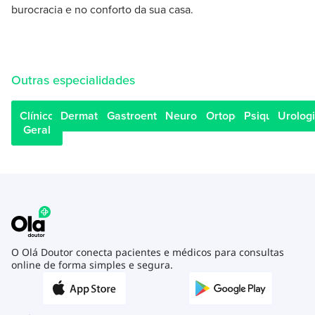
burocracia e no conforto da sua casa.
Outras especialidades
Clínico
Dermatologista
Gastroenterologista
Neurologista
Ortopedista
Psiquiatra
Urologi
Geral
O Olá Doutor conecta pacientes e médicos para consultas
online de forma simples e segura.