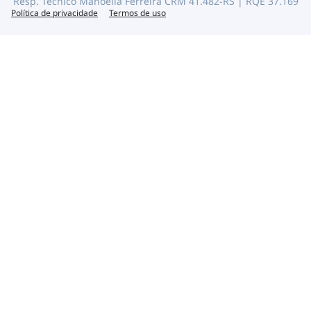
Resp. Técnico Manoella Ferreira CRM 41.482-RS | RQE 37.169
Política de privacidade
Termos de uso